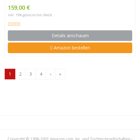
159,00 €
inkl. 19% gesetzlicher MwSt.
Details anschauen
Amazon bestellen
1
2
3
4
›
»
Copyright © 1998-2001 Amazon.com, Inc. und Tochtergesellschaften -