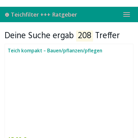
Skip
to
⊕ Teichfilter +++ Ratgeber
main
Toggl
content
navig
Deine Suche ergab
208
Treffer
Teich kompakt – Bauen/pflanzen/pflegen