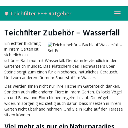
Skip
to
⊕ Teichfilter +++ Ratgeber
main
Toggl
content
navig
Teichfilter Zubehör – Wasserfall
Ein echter Blickfang
in Ihrem Garten ist
sicherlich ein
schöner Bachlauf mit Wasserfall. Der dann letztendlich in den
Gartenteich mündet. Das Plätschern des Teichwassers über
Steine sorgt zum einen für ein schönes, natürliches Geräusch.
Und zum anderen für mehr Sauerstoff im Wasser.
Das werden Ihnen nicht nur Ihre Fische im Gartenteich danken.
Sondern auch alle anderen Tiere in Ihrem Garten. Es lockt Vögel
an und Fauna und Flora blühen regelrecht auf. Die Vögel
widerum sorgen gleichzeitig auch dafür. Dass Insekten in Ihrem
Garten nicht überhand nehmen. Und Sie in Ruhe auf der Terasse
sitzen können.
Viel mehr als nur ein Naturparadies.