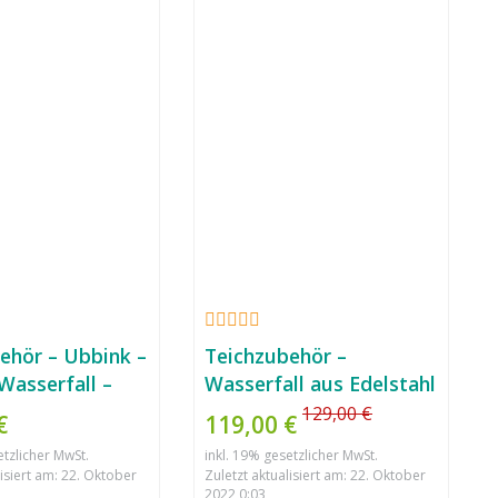
ehör – Ubbink –
Teichzubehör –
Wasserfall –
Wasserfall aus Edelstahl
uchteinheit 30
60cm
129,00 €
€
119,00 €
etzlicher MwSt.
inkl. 19% gesetzlicher MwSt.
lisiert am: 22. Oktober
Zuletzt aktualisiert am: 22. Oktober
2022 0:03