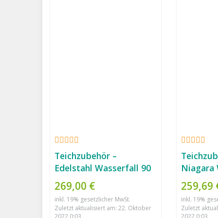
Teichzubehör –
Teichzub
Edelstahl Wasserfall 90
Niagara 
cm
BLAUE Le
269,00 €
259,69 
cm
inkl. 19% gesetzlicher MwSt.
inkl. 19% ges
Zuletzt aktualisiert am: 22. Oktober
Zuletzt aktua
2022 0:03
2022 0:03