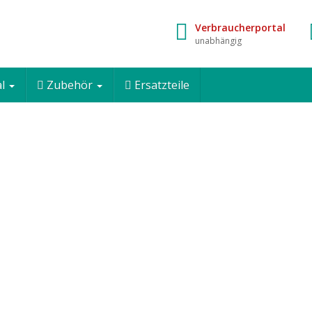
Verbraucherportal
unabhängig
al
Zubehör
Ersatzteile