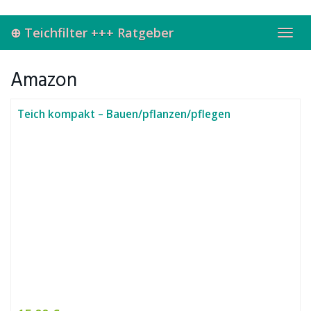
Skip
to
⊕ Teichfilter +++ Ratgeber
main
Toggl
content
navig
Amazon
Teich kompakt – Bauen/pflanzen/pflegen