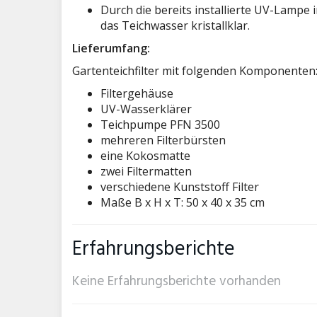
Durch die bereits installierte UV-Lampe
das Teichwasser kristallklar.
Lieferumfang:
Gartenteichfilter mit folgenden Komponenten
Filtergehäuse
UV-Wasserklärer
Teichpumpe PFN 3500
mehreren Filterbürsten
eine Kokosmatte
zwei Filtermatten
verschiedene Kunststoff Filter
Maße B x H x T: 50 x 40 x 35 cm
Erfahrungsberichte
Keine Erfahrungsberichte vorhanden