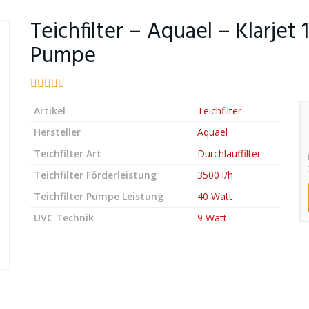
Teichfilter – Aquael – Klarjet
Pumpe
Artikel
Teichfilter
Hersteller
Aquael
Teichfilter Art
Durchlauffilter
Teichfilter Förderleistung
3500 l/h
Teichfilter Pumpe Leistung
40 Watt
UVC Technik
9 Watt