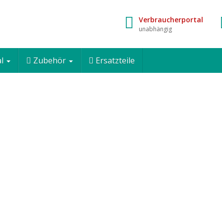
Verbraucherportal
unabhängig
al
Zubehör
Ersatzteile