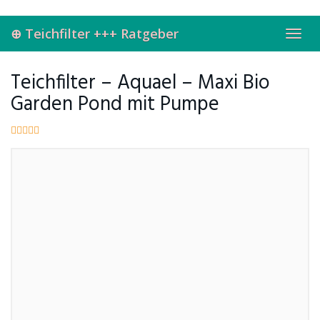
Skip
to
⊕ Teichfilter +++ Ratgeber
main
Toggl
content
navig
Teichfilter – Aquael – Maxi Bio
Garden Pond mit Pumpe