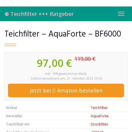
Skip
to
⊕ Teichfilter +++ Ratgeber
main
Toggl
content
navig
Teichfilter – AquaForte – BF6000
119,00 €
97,00 €
inkl. 19% gesetzlicher MwSt.
Zuletzt aktualisiert am: 21. Oktober 2022 23:56
Jetzt bei
Amazon bestellen
Artikel
Teichfilter
Hersteller
AquaForte
Teichfilter Art
Druckfilter