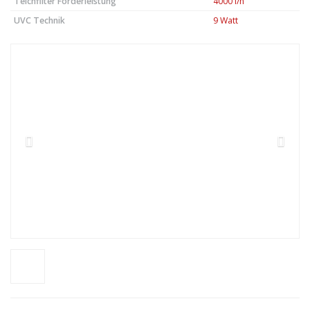
Teichfilter Förderleistung
4000 l/h
UVC Technik
9 Watt