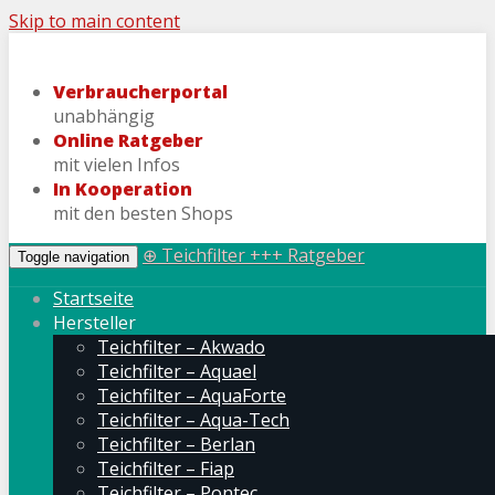
Skip to main content
Verbraucherportal
unabhängig
Online Ratgeber
mit vielen Infos
In Kooperation
mit den besten Shops
⊕ Teichfilter +++ Ratgeber
Toggle navigation
Startseite
Hersteller
Teichfilter – Akwado
Teichfilter – Aquael
Teichfilter – AquaForte
Teichfilter – Aqua-Tech
Teichfilter – Berlan
Teichfilter – Fiap
Teichfilter – Pontec