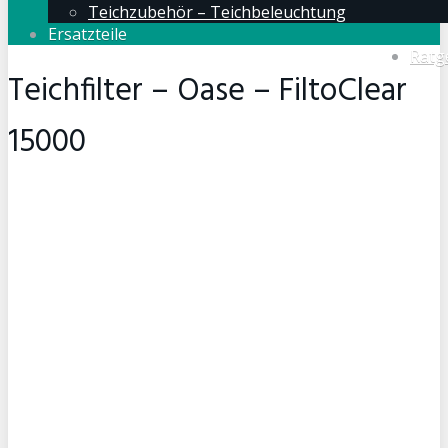
Teichzubehör – Teichbeleuchtung
Ersatzteile
Ratg
Teichfilter – Oase – FiltoClear
15000