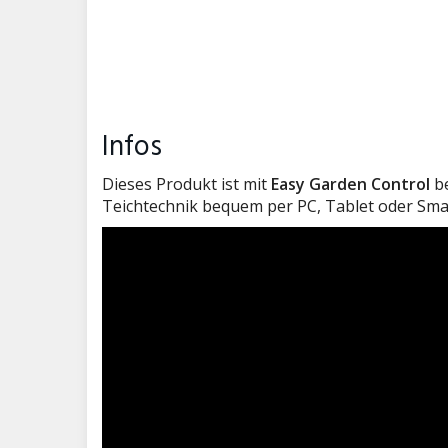
Liter pro Stunde max.
Einbauhöhe über Wasserniveau (cm)
Art der Nutzung
Sonstiges
Infos
Dieses Produkt ist mit
Easy Garden Control
be
Teichtechnik bequem per PC, Tablet oder Sm