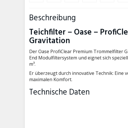
Beschreibung
Teichfilter – Oase – ProfiC
Gravitation
Der Oase ProfiClear Premium Trommelfilter Gra
End Modulfiltersystem und eignet sich spezie
m³.
Er überzeugt durch innovative Technik: Eine 
maximalen Komfort.
Technische Daten
Abmessungen in mm (L x B x H)
Nennspannung (V/Hz)
Leistungsaufnahme (W)
Leistungsaufnahme Reinigung (W)