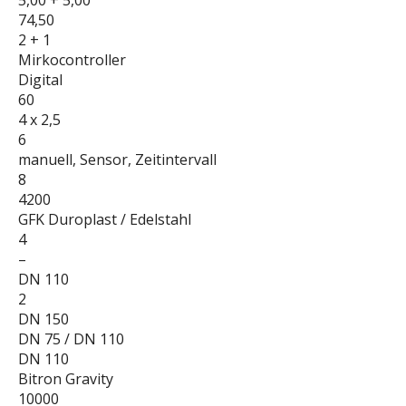
5,00 + 5,00
74,50
2 + 1
Mirkocontroller
Digital
60
4 x 2,5
6
manuell, Sensor, Zeitintervall
8
4200
GFK Duroplast / Edelstahl
4
–
DN 110
2
DN 150
DN 75 / DN 110
DN 110
Bitron Gravity
10000