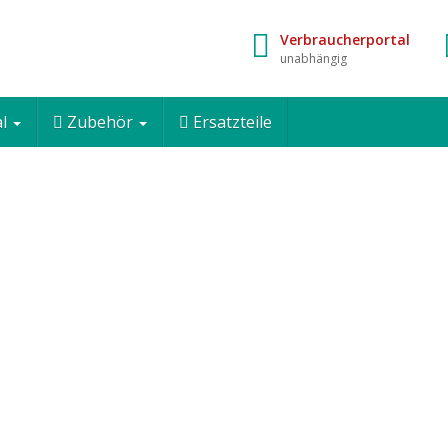
Verbraucherportal
unabhängig
al
Zubehör
Ersatzteile