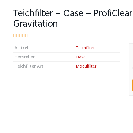
Teichfilter – Oase – ProfiCle
Gravitation
Artikel
Teichfilter
Hersteller
Oase
Teichfilter Art
Modulfilter