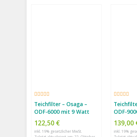
Teichfilter – Osaga –
Teichfilt
ODF-6000 mit 9 Watt
ODF-9000
UVC Lampe
UV-C
122,50 €
139,00
inkl. 19% gesetzlicher MwSt.
inkl. 19% ges
Zuletzt aktualisiert am: 22. Oktober
Zuletzt aktua