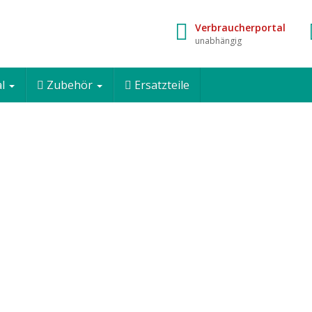
Verbraucherportal
unabhängig
al
Zubehör
Ersatzteile