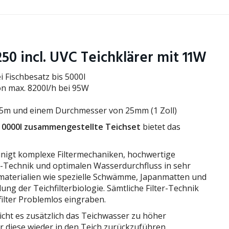
250 incl. UVC Teichklärer mit 11W
i Fischbesatz bis 5000l
n max. 8200l/h bei 95W
25m und einem Durchmesser von 25mm (1 Zoll)
10000l zusammengestellte Teichset
bietet das
inigt komplexe Filtermechaniken, hochwertige
r-Technik und optimalen Wasserdurchfluss in sehr
materialien wie spezielle Schwämme, Japanmatten und
ng der Teichfilterbiologie. Sämtliche Filter-Technik
hfilter Problemlos eingraben.
icht es zusätzlich das Teichwasser zu höher
diese wieder in den Teich zurückzuführen.