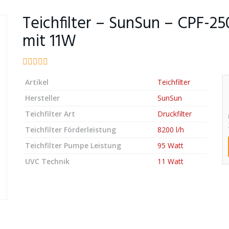
Teichfilter – SunSun – CPF-250
mit 11W
Artikel
Teichfilter
Hersteller
SunSun
Teichfilter Art
Druckfilter
Teichfilter Förderleistung
8200 l/h
Teichfilter Pumpe Leistung
95 Watt
UVC Technik
11 Watt