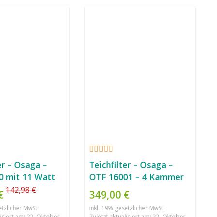
er – Osaga –
Teichfilter – Osaga –
 mit 11 Watt
OTF 16001 – 4 Kammer
System mit UVC 18 Watt
142,98 €
 €
349,00 €
Klärgerät
etzlicher MwSt.
inkl. 19% gesetzlicher MwSt.
lisiert am: 22. Oktober
Zuletzt aktualisiert am: 22. Oktober