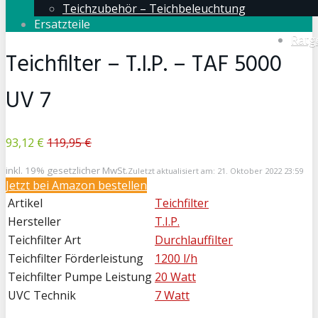
Teichzubehör – Teichbeleuchtung
Ersatzteile
Ratg
Teichfilter – T.I.P. – TAF 5000
UV 7
93,12 €
119,95 €
inkl. 19% gesetzlicher MwSt.
Zuletzt aktualisiert am: 21. Oktober 2022 23:59
Jetzt bei
Amazon bestellen
Artikel
Teichfilter
Hersteller
T.I.P.
Teichfilter Art
Durchlauffilter
Teichfilter Förderleistung
1200 l/h
Teichfilter Pumpe Leistung
20 Watt
UVC Technik
7 Watt