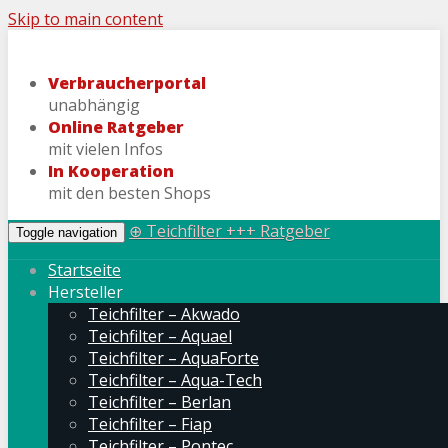
Skip to main content
Verbraucherportal
unabhängig
Online Ratgeber
mit vielen Infos
In Kooperation
mit den besten Shops
⊕ Teichfilter +++ Ratgeber
Toggle navigation
Startseite
Hersteller
Teichfilter – Akwado
Teichfilter – Aquael
Teichfilter – AquaForte
Teichfilter – Aqua-Tech
Teichfilter – Berlan
Teichfilter – Fiap
Teichfilter – Pontec