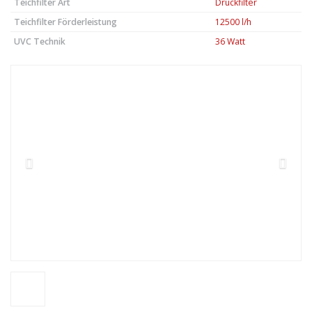
Teichfilter Art
Druckfilter
Teichfilter Förderleistung
12500 l/h
UVC Technik
36 Watt