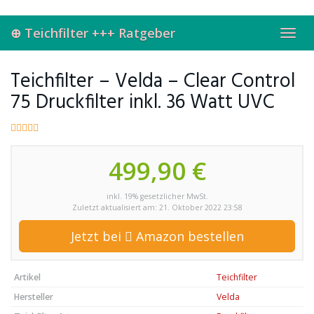
Skip
to
⊕ Teichfilter +++ Ratgeber
main
Toggl
content
navig
Teichfilter – Velda – Clear Control
75 Druckfilter inkl. 36 Watt UVC
499,90 €
inkl. 19% gesetzlicher MwSt.
Zuletzt aktualisiert am: 21. Oktober 2022 23:58
Jetzt bei
Amazon bestellen
Artikel
Teichfilter
Hersteller
Velda