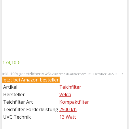
174,10 €
inkl. 19% gesetzlicher MwSt.
Zuletzt aktualisiert am: 21. Oktober 2022 23:57
Jetzt bei
Amazon bestellen
Artikel
Teichfilter
Hersteller
Velda
Teichfilter Art
Kompaktfilter
Teichfilter Förderleistung
2500 l/h
UVC Technik
13 Watt