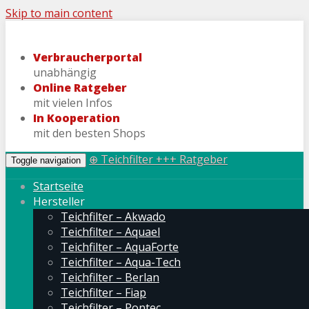
Skip to main content
Verbraucherportal
unabhängig
Online Ratgeber
mit vielen Infos
In Kooperation
mit den besten Shops
⊕ Teichfilter +++ Ratgeber
Toggle navigation
Startseite
Hersteller
Teichfilter – Akwado
Teichfilter – Aquael
Teichfilter – AquaForte
Teichfilter – Aqua-Tech
Teichfilter – Berlan
Teichfilter – Fiap
Teichfilter – Pontec