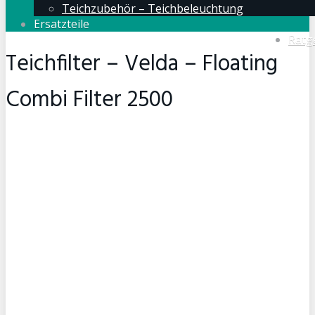
Teichzubehör – Teichbeleuchtung
Ersatzteile
Ratg
Teichfilter – Velda – Floating
Combi Filter 2500