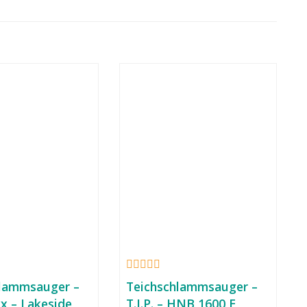
hlammsauger –
Teichschlammsauger –
x – Lakeside
T.I.P. – HNB 1600 E