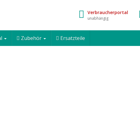
Verbraucherportal
unabhängig
al
Zubehör
Ersatzteile