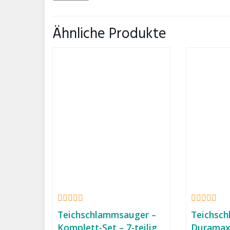
Ähnliche Produkte
Teichschlammsauger –
Teichsc
Komplett-Set – 7-teilig
Duramax