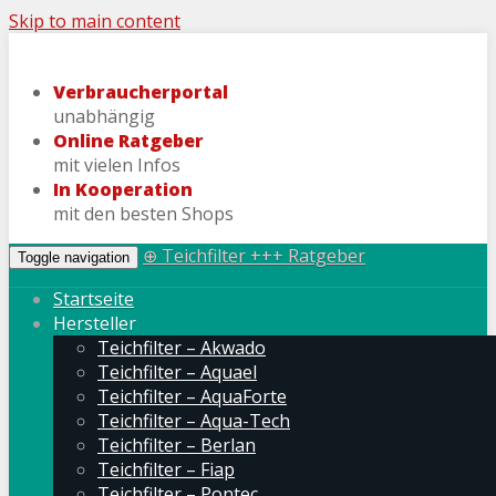
Skip to main content
Verbraucherportal
unabhängig
Online Ratgeber
mit vielen Infos
In Kooperation
mit den besten Shops
⊕ Teichfilter +++ Ratgeber
Toggle navigation
Startseite
Hersteller
Teichfilter – Akwado
Teichfilter – Aquael
Teichfilter – AquaForte
Teichfilter – Aqua-Tech
Teichfilter – Berlan
Teichfilter – Fiap
Teichfilter – Pontec