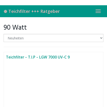
Skip
to
⊕ Teichfilter +++ Ratgeber
main
Toggl
content
navig
90 Watt
Teichfilter – T.I.P – LGW 7000 UV-C 9